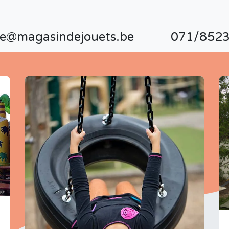
te@magasindejouets.be
071/8523