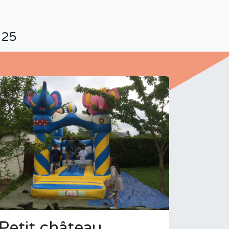
25
Petit château