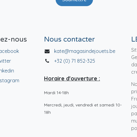
vez-nous
Nous contacter
L
Si
acebook
kate@magasindejouets.be
Ge
witter
+32 (0) 71 852-325
da
inkedin
cr
Horaire d'ouverture :
nstagram
No
pr
Mardi 14-18h
Fr
Mercredi, jeudi, vendredi et samedi 10-
jo
18h
pa
mu
po