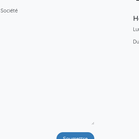
Société
H
Lu
Du
Soumettre