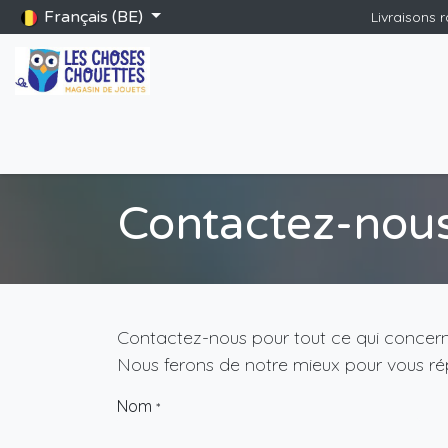
Se rendre au contenu
Français (BE)
Livraisons 
Accueil
Boutique
Catalogue Saint-Nicolas
Blog
Jeu
Contactez-nou
Contactez-nous pour tout ce qui concerne
Nous ferons de notre mieux pour vous rép
Nom
*