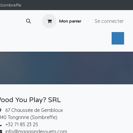
e Sombreffe.
Se connecter
Mon panier
ood You Play? SRL
67 Chaussée de Gembloux
140 Tongrinne (Sombreffe)
+32 71 85 23 25
info@magasindejouets.com