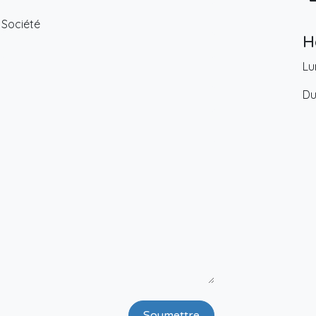
Société
H
Lu
Du
Soumettre