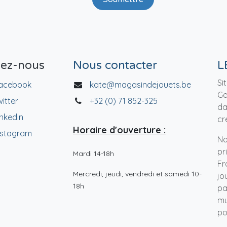
vez-nous
Nous contacter
L
Si
acebook
kate@magasindejouets.be
Ge
witter
+32 (0) 71 852-325
da
inkedin
cr
Horaire d'ouverture :
nstagram
No
pr
Mardi 14-18h
Fr
Mercredi, jeudi, vendredi et samedi 10-
jo
18h
pa
mu
po