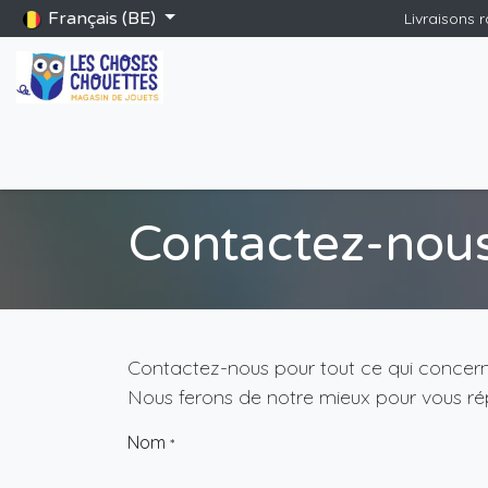
Se rendre au contenu
Français (BE)
Livraisons 
Accueil
Boutique
Catalogue Saint-Nicolas
Blog
Jeu
Contactez-nou
Contactez-nous pour tout ce qui concerne
Nous ferons de notre mieux pour vous rép
Nom
*