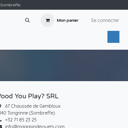
e Sombreffe.
Se connecter
Mon panier
ood You Play? SRL
67 Chaussée de Gembloux
140 Tongrinne (Sombreffe)
+32 71 85 23 25
info@magasindejouets.com