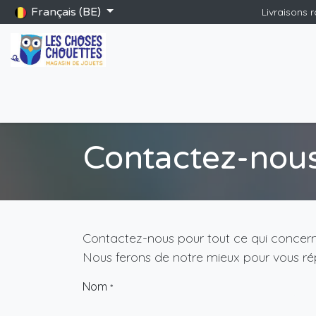
Se rendre au contenu
Français (BE)
Livraisons 
Accueil
Boutique
Catalogue Saint-Nicolas
Blog
Jeu
Contactez-nou
Contactez-nous pour tout ce qui concerne
Nous ferons de notre mieux pour vous rép
Nom
*