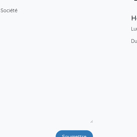
Société
H
Lu
Du
Soumettre