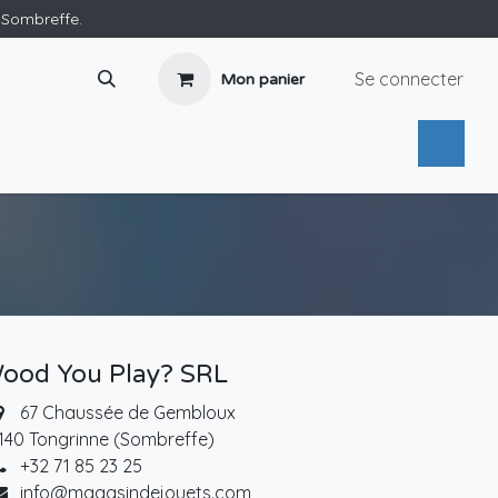
e Sombreffe.
Se connecter
Mon panier
ood You Play? SRL
67 Chaussée de Gembloux
140 Tongrinne (Sombreffe)
+32 71 85 23 25
info@magasindejouets.com