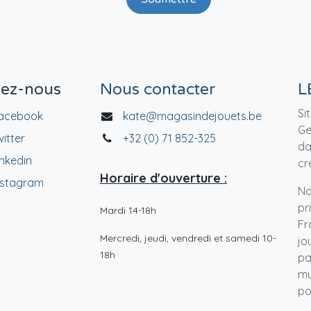
vez-nous
Nous contacter
L
Si
acebook
kate@magasindejouets.be
Ge
witter
+32 (0) 71 852-325
da
inkedin
cr
Horaire d'ouverture :
nstagram
No
pr
Mardi 14-18h
Fr
Mercredi, jeudi, vendredi et samedi 10-
jo
18h
pa
mu
po