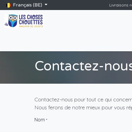
Se rendre au contenu
Français (BE)
Livraisons 
Accueil
Boutique
Catalogue Saint-Nicolas
Blog
Jeu
Contactez-nou
Contactez-nous pour tout ce qui concerne
Nous ferons de notre mieux pour vous rép
Nom
*