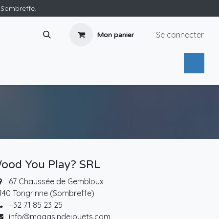
e Sombreffe.
Se connecter
Mon panier
ood You Play? SRL
67 Chaussée de Gembloux
140 Tongrinne (Sombreffe)
+32 71 85 23 25
info@magasindejouets.com