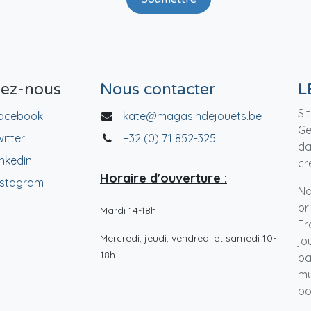
vez-nous
Nous contacter
L
Si
acebook
kate@magasindejouets.be
Ge
witter
+32 (0) 71 852-325
da
inkedin
cr
Horaire d'ouverture :
nstagram
No
pr
Mardi 14-18h
Fr
Mercredi, jeudi, vendredi et samedi 10-
jo
18h
pa
mu
po