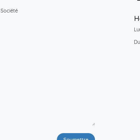
Société
H
Lu
Du
Soumettre