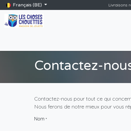
Se rendre au contenu
Français (BE)
Livraisons 
Accueil
Boutique
Catalogue Saint-Nicolas
Blog
Jeu
Contactez-nou
Contactez-nous pour tout ce qui concerne
Nous ferons de notre mieux pour vous rép
Nom
*