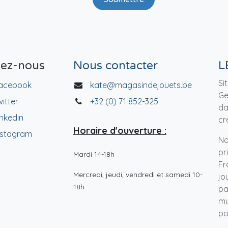
vez-nous
Nous contacter
L
Si
acebook
kate@magasindejouets.be
Ge
witter
+32 (0) 71 852-325
da
inkedin
cr
Horaire d'ouverture :
nstagram
No
pr
Mardi 14-18h
Fr
Mercredi, jeudi, vendredi et samedi 10-
jo
18h
pa
mu
po