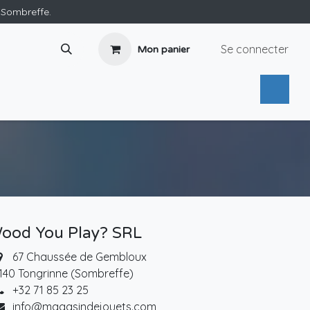
e Sombreffe.
Se connecter
Mon panier
ood You Play? SRL
67 Chaussée de Gembloux
140 Tongrinne (Sombreffe)
+32 71 85 23 25
info@magasindejouets.com