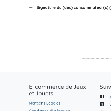
— Signature du (des) consommateur(s) (un
……………………………
E-commerce de Jeux
Sui
et Jouets
F
Mentions Légales
T