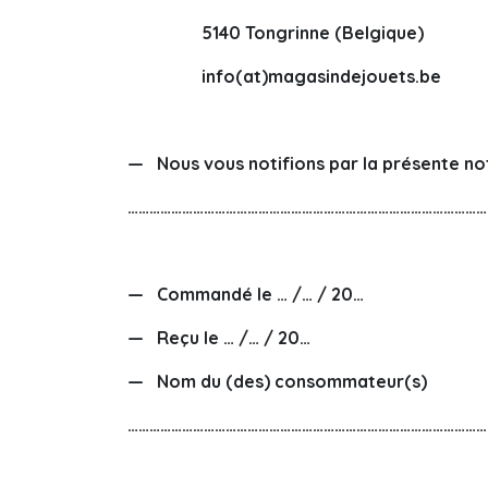
5140 Tongrinne (Belgique)
info(at)magasindejouets.be
— Nous vous notifions par la présente not
………………………………………………………………………………………
— Commandé le … /… / 20…
— Reçu le … /… / 20…
— Nom du (des) consommateur(s)
………………………………………………………………………………………