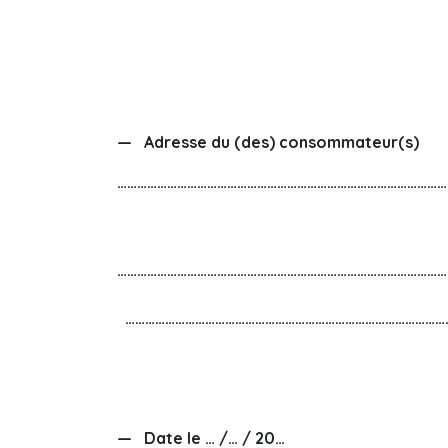
— Adresse du (des) consommateur(s)
………………………………………………………………………………………
………………………………………………………………………………………
……………………………………………………………………………………
— Date le … /… / 20…