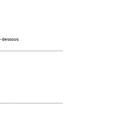
i-dessous
…………………………………………………………………
…………………………………………………………………