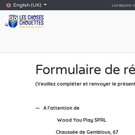
Skip to Content
English (UK)
Livraisons 
Accueil
Shop
Catalogue Saint-Nicolas
Blog
Jeux gé
Formulaire de ré
(Veuillez compléter et renvoyer le présen
— A l’attention de
Wood You Play SPRL
Chaussée de Gembloux, 67