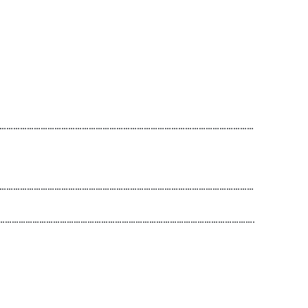
…………………………………………………………………………………………………
…………………………………………………………………………………………………
………………………………………………………………………………………………….