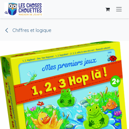
Skip to Content
Chiffres et logique