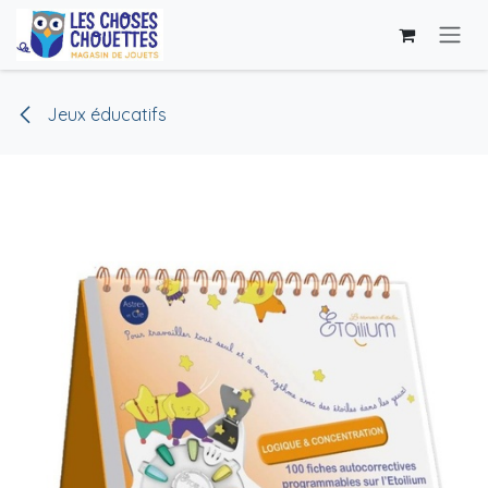
Se rendre au contenu
Jeux éducatifs