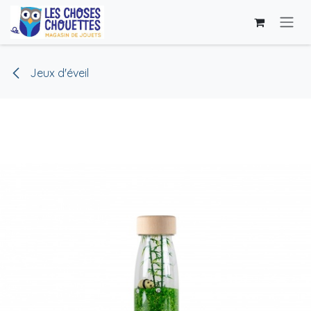
Se rendre au contenu
Jeux d'éveil