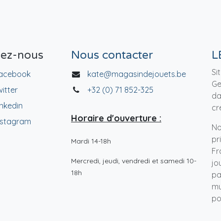
vez-nous
Nous contacter
L
Si
acebook
kate@magasindejouets.be
Ge
witter
+32 (0) 71 852-325
da
inkedin
cr
Horaire d'ouverture :
nstagram
No
pr
Mardi 14-18h
Fr
Mercredi, jeudi, vendredi et samedi 10-
jo
18h
pa
mu
po