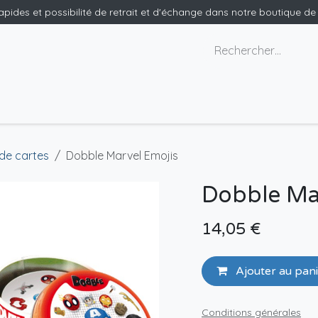
rapides et possibilité de retrait et d'échange dans notre boutique d
x géants
Nous contacter
de cartes
Dobble Marvel Emojis
Dobble Ma
14,05
€
Ajouter au pan
Conditions générales