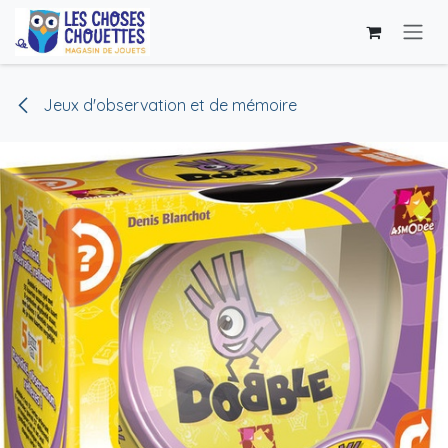
Se rendre au contenu
Jeux d'observation et de mémoire