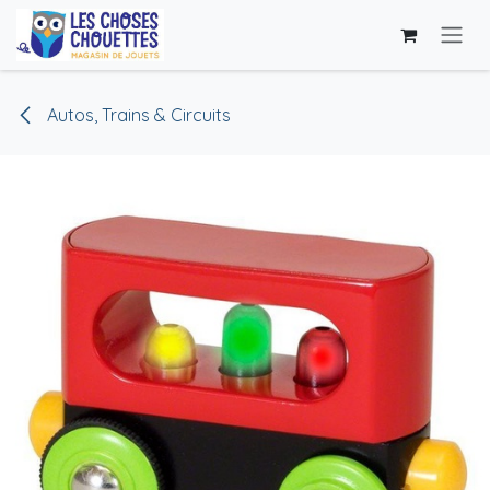
Se rendre au contenu
Autos, Trains & Circuits