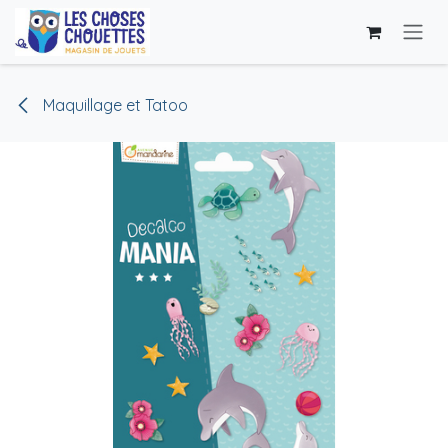
Se rendre au contenu
Maquillage et Tatoo