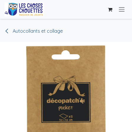
Se rendre au contenu
Autocollants et collage