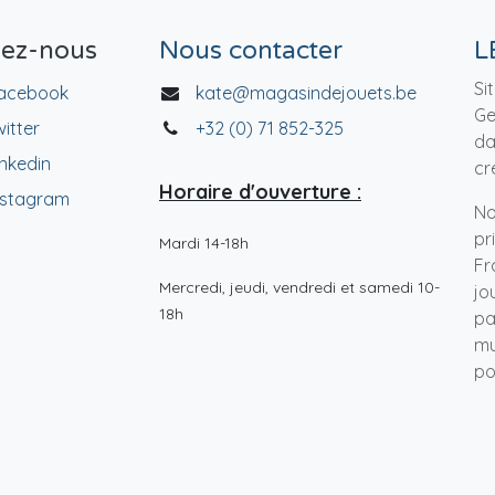
vez-nous
Nous contacter
L
Si
acebook
kate@magasindejouets.be
Ge
witter
+32 (0) 71 852-325
da
inkedin
cr
Horaire d'ouverture :
nstagram
No
pr
Mardi 14-18h
Fr
Mercredi, jeudi, vendredi et samedi 10-
jo
18h
pa
mu
po