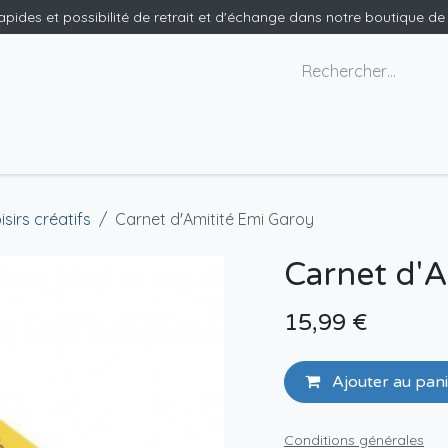
rapides et possibilité de retrait et d'échange dans notre boutique d
x géants
Nous contacter
isirs créatifs
Carnet d'Amitité Emi Garoy
Carnet d'A
15,99
€
Ajouter au pan
Conditions générales