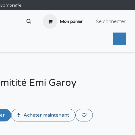
e Sombreffe.
Se connecter
Mon panier
mitité Emi Garoy
ier
Acheter maintenant