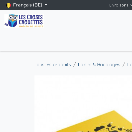
Se rendre au contenu
Français (BE)
Livraisons 
Accueil
Boutique
Catalogue Saint-Nicolas
Blog
Jeu
Tous les produits
Loisirs & Bricolages
Lo