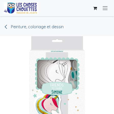
Se rendre au contenu
Peinture, coloriage et dessin