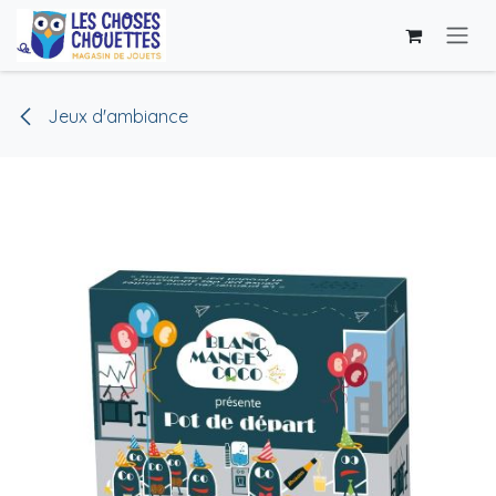
Se rendre au contenu
Jeux d'ambiance