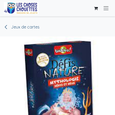
Se rendre au contenu
Jeux de cartes