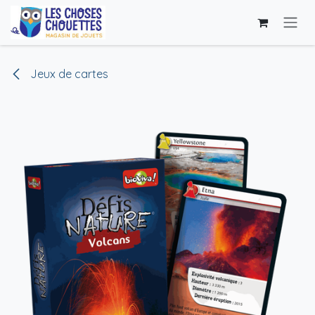
Se rendre au contenu
Jeux de cartes