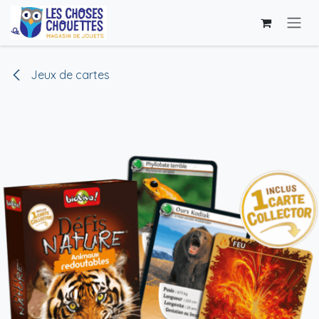
Se rendre au contenu
Jeux de cartes