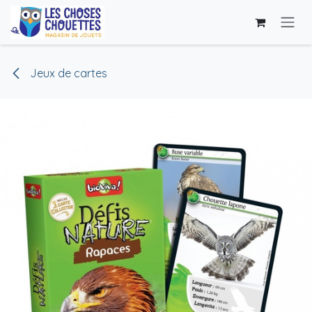
Se rendre au contenu
Jeux de cartes