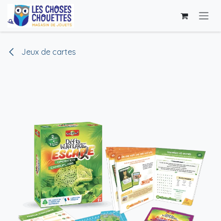
Se rendre au contenu
Jeux de cartes