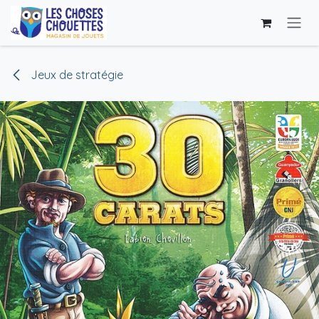
Se rendre au contenu
Jeux de stratégie