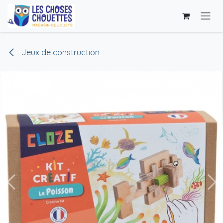
Se rendre au contenu
Jeux de construction