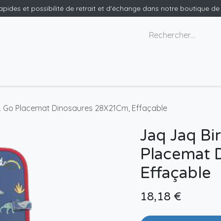
rapides et possibilité de retrait et d'échange dans notre boutique d
x géants
Nous contacter
 & Go Placemat Dinosaures 28X21Cm, Effaçable
Jaq Jaq Bi
Placemat 
Effaçable
18,18
€