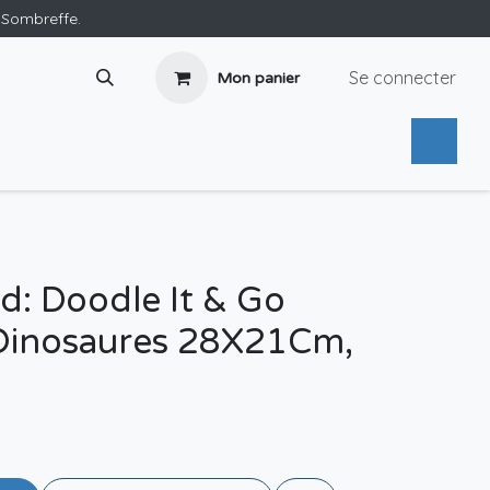
e Sombreffe.
Se connecter
Mon panier
rd: Doodle It & Go
Dinosaures 28X21Cm,