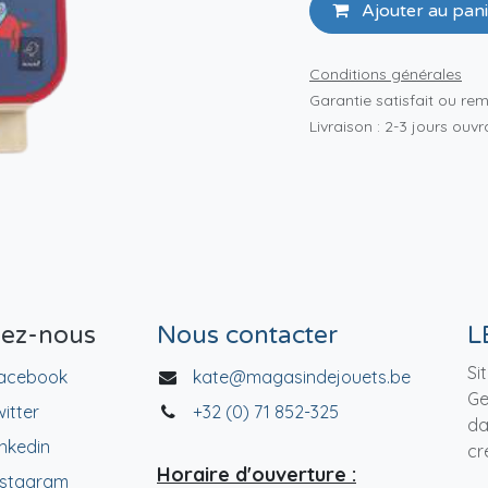
Ajouter au pan
Conditions générales
Garantie satisfait ou re
Livraison : 2-3 jours ouv
vez-nous
Nous contacter
L
Si
acebook
kate@magasindejouets.be
Ge
witter
+32 (0) 71 852-325
da
inkedin
cr
Horaire d'ouverture :
nstagram