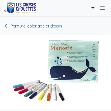
Se rendre au contenu
Peinture, coloriage et dessin