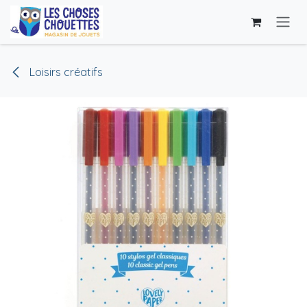
Se rendre au contenu
Loisirs créatifs