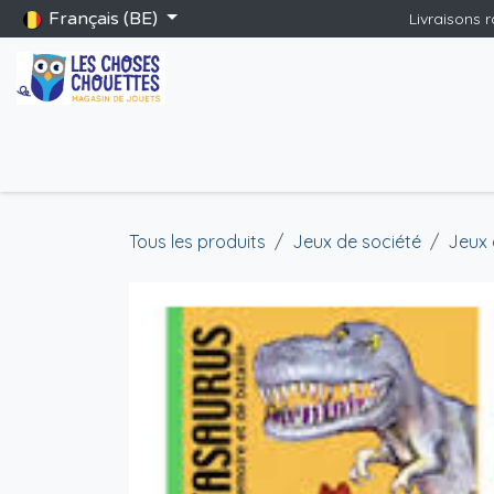
Se rendre au contenu
Français (BE)
Livraisons 
Accueil
Boutique
Catalogue Saint-Nicolas
Blog
Jeu
Tous les produits
Jeux de société
Jeux 