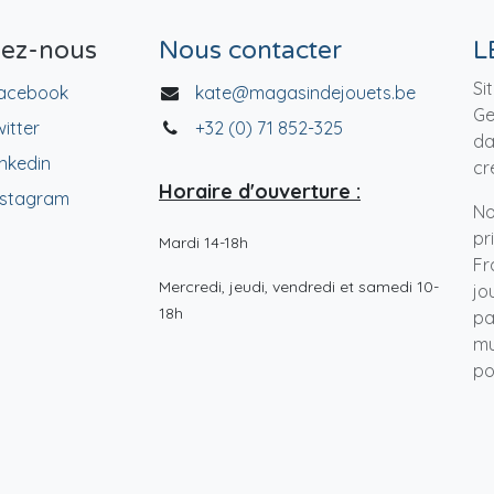
vez-nous
Nous contacter
L
Si
acebook
kate@magasindejouets.be
Ge
witter
+32 (0) 71 852-325
da
inkedin
cr
Horaire d'ouverture :
nstagram
No
pr
Mardi 14-18h
Fr
Mercredi, jeudi, vendredi et samedi 10-
jo
18h
pa
mu
po