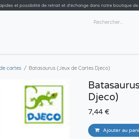
rapides et possibilité de retrait et d'échange dans notre boutique d
x géants
Nous contacter
de cartes
Batasaurus (Jeux de Cartes Djeco)
Batasaurus
Djeco)
7,44
€
Ajouter au pan