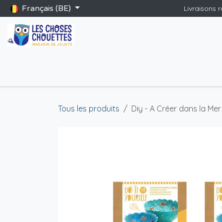
Se rendre au contenu
Français (BE)
Livraisons 
Accueil
Boutique
Catalogue Saint-Nicolas
Blog
Jeu
Tous les produits
Diy - A Créer dans la Mer