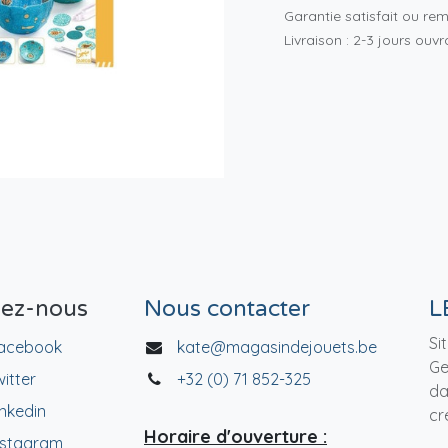
Garantie satisfait ou re
Livraison : 2-3 jours ouv
vez-nous
Nous contacter
L
Si
acebook
kate@magasindejouets.be
Ge
witter
+32 (0) 71 852-325
da
inkedin
cr
Horaire d'ouverture :
nstagram