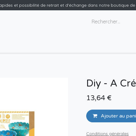
rapides et possibilité de retrait et d'échange dans notre boutique d
x géants
Nous contacter
Diy - A Cr
13,64
€
Ajouter au pan
Conditions générales