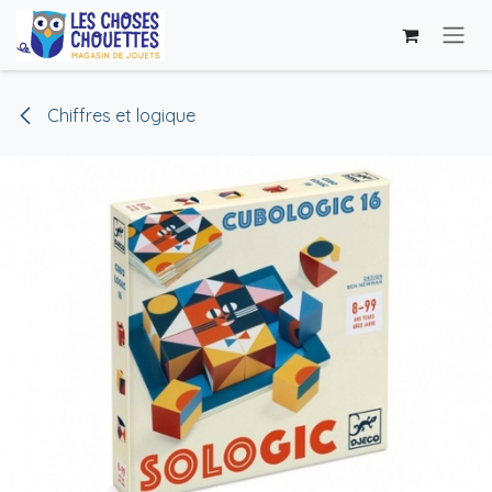
Se rendre au contenu
Chiffres et logique