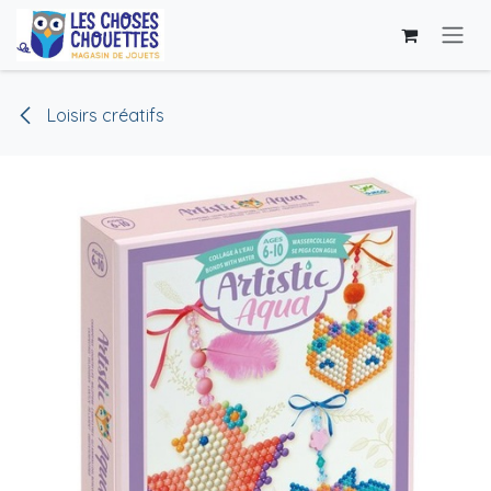
Se rendre au contenu
Loisirs créatifs