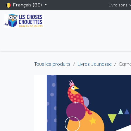
Se rendre au contenu
Français (BE)
Livraisons 
Accueil
Boutique
Catalogue Saint-Nicolas
Blog
Jeu
Tous les produits
Livres Jeunesse
Carne