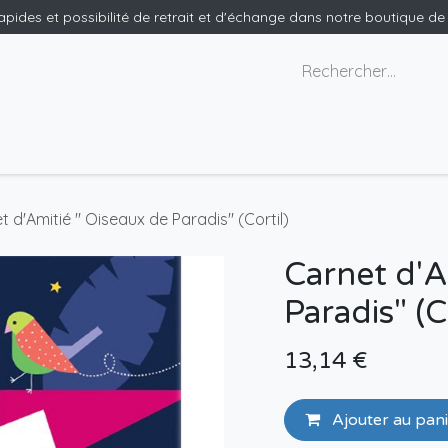
rapides et possibilité de retrait et d'échange dans notre boutique d
x géants
Nous contacter
t d'Amitié " Oiseaux de Paradis" (Cortil)
Carnet d'A
Paradis" (C
13,14
€
Ajouter au pan