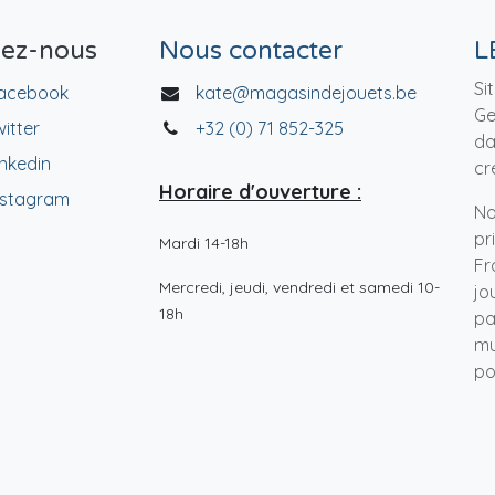
vez-nous
Nous contacter
L
Si
acebook
kate@magasindejouets.be
Ge
witter
+32 (0) 71 852-325
da
inkedin
cr
Horaire d'ouverture :
nstagram
No
pr
Mardi 14-18h
Fr
Mercredi, jeudi, vendredi et samedi 10-
jo
18h
pa
mu
po