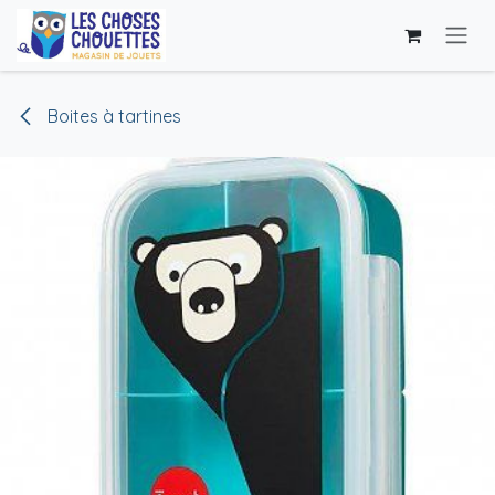
Se rendre au contenu
Boites à tartines