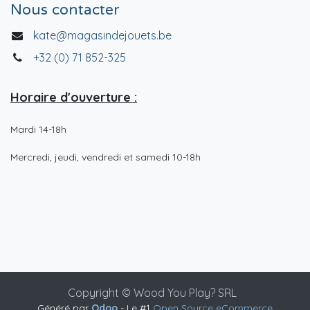
Nous contacter
kate@magasindejouets.be
+32 (0) 71 852-325
Horaire d'ouverture :
Mardi 14-18h
Mercredi, jeudi, vendredi et samedi 10-18h
Copyright © Wood You Play? SRL
Généré par
Odoo
- Le #1
Open Source eCommerce