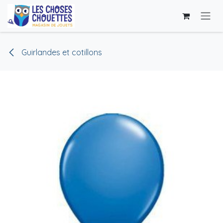
Se rendre au contenu
Guirlandes et cotillons