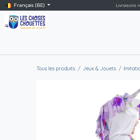
Se rendre au contenu
Français (BE)
Livraisons 
Accueil
Boutique
Catalogue Saint-Nicolas
Blog
Jeu
Tous les produits
Jeux & Jouets
Imitati