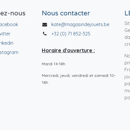
vez-nous
Nous contacter
L
Si
acebook
kate@magasindejouets.be
Ge
witter
+32 (0) 71 852-325
da
inkedin
cr
Horaire d'ouverture :
nstagram
No
pr
Mardi 14-18h
Fr
Mercredi, jeudi, vendredi et samedi 10-
jo
18h
pa
mu
po