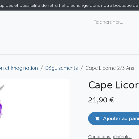
rapides et possibilité de retrait et d'échange dans notre boutique d
x géants
Nous contacter
on et Imagination
Déguisements
Cape Licorne 2/3 Ans
Cape Lico
21,90
€
Ajouter au pan
Conditions générales