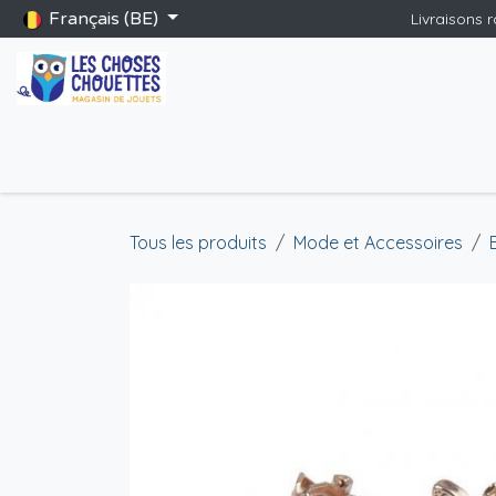
Se rendre au contenu
Français (BE)
Livraisons 
Accueil
Boutique
Catalogue Saint-Nicolas
Blog
Jeu
Tous les produits
Mode et Accessoires