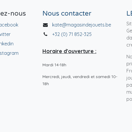
vez-nous
Nous contacter
L
Si
acebook
kate@magasindejouets.be
Ge
witter
+32 (0) 71 852-325
da
inkedin
cr
Horaire d'ouverture :
nstagram
No
pr
Mardi 14-18h
Fr
Mercredi, jeudi, vendredi et samedi 10-
jo
18h
pa
mu
po