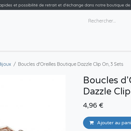
rapides et possibilité de retrait et d'échange dans notre boutique d
x géants
Nous contacter
Bijoux
Boucles d'Oreilles Boutique Dazzle Clip On, 3 Sets
Boucles d'
Dazzle Clip
4,96
€
Ajouter au pan