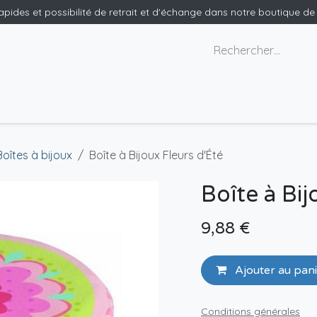
rapides et possibilité de retrait et d'échange dans notre boutique d
x géants
Nous contacter
Boîtes à bijoux
Boîte à Bijoux Fleurs d'Été
Boîte à Bij
9,88
€
Ajouter au pan
Conditions générales