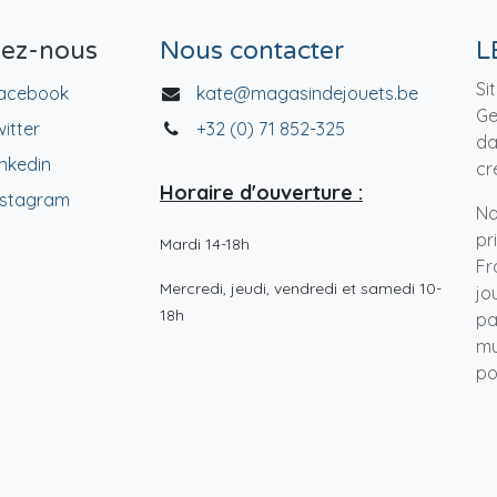
vez-nous
Nous contacter
L
Si
acebook
kate@magasindejouets.be
Ge
witter
+32 (0) 71 852-325
da
inkedin
cr
Horaire d'ouverture :
nstagram
No
pr
Mardi 14-18h
Fr
Mercredi, jeudi, vendredi et samedi 10-
jo
18h
pa
mu
po