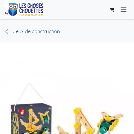
Se rendre au contenu
Jeux de construction