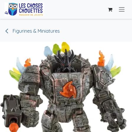
Se rendre au contenu
Figurines & Miniatures