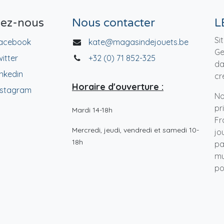
vez-nous
Nous contacter
L
Si
acebook
kate@magasindejouets.be
Ge
witter
+32 (0) 71 852-325
da
inkedin
cr
Horaire d'ouverture :
nstagram
No
pr
Mardi 14-18h
Fr
Mercredi, jeudi, vendredi et samedi 10-
jo
18h
pa
mu
po