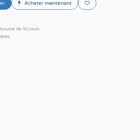
ier
Acheter maintenant
mboursé de 30 jours
rables