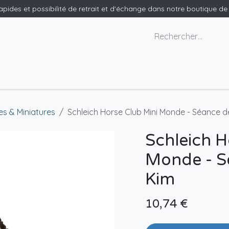
rapides et possibilité de retrait et d'échange dans notre boutique d
x géants
Nous contacter
es & Miniatures
Schleich Horse Club Mini Monde - Séance d
Schleich H
Monde - S
Kim
10,74
€