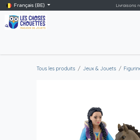
Se rendre au contenu
Français (BE)
Livraisons 
Accueil
Boutique
Catalogue Saint-Nicolas
Blog
Jeu
Tous les produits
Jeux & Jouets
Figurin