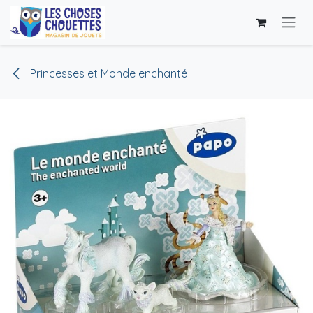
Se rendre au contenu
Princesses et Monde enchanté