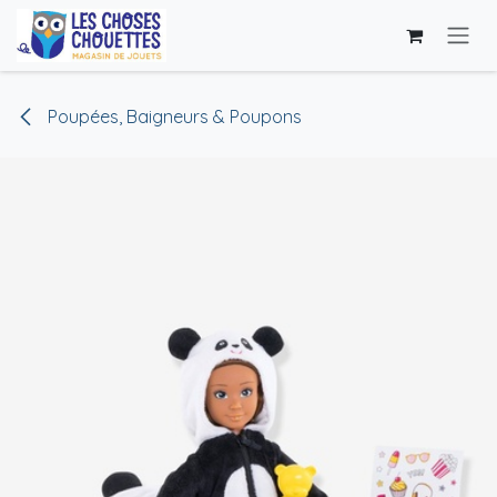
Se rendre au contenu
Poupées, Baigneurs & Poupons