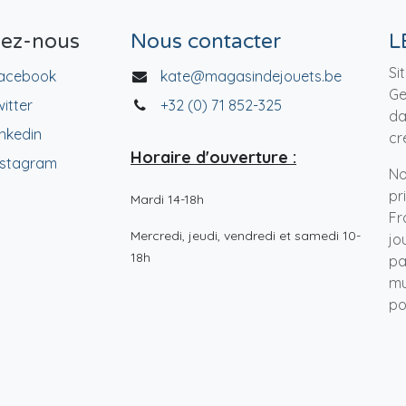
vez-nous
Nous contacter
L
Si
acebook
kate@magasindejouets.be
Ge
witter
+32 (0) 71 852-325
da
inkedin
cr
Horaire d'ouverture :
nstagram
No
pr
Mardi 14-18h
Fr
Mercredi, jeudi, vendredi et samedi 10-
jo
18h
pa
mu
po