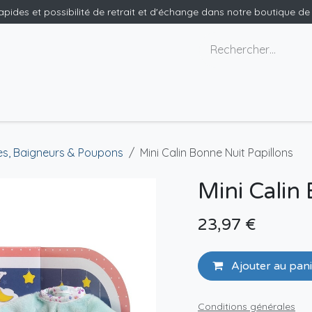
rapides et possibilité de retrait et d'échange dans notre boutique d
x géants
Nous contacter
s, Baigneurs & Poupons
Mini Calin Bonne Nuit Papillons
Mini Calin
23,97
€
Ajouter au pan
Conditions générales