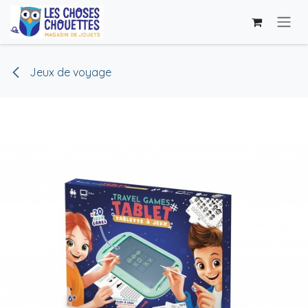
Se rendre au contenu
Jeux de voyage