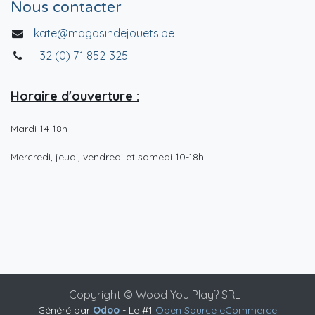
Nous contacter
kate@magasindejouets.be
+32 (0) 71 852-325
Horaire d'ouverture :
Mardi 14-18h
Mercredi, jeudi, vendredi et samedi 10-18h
Copyright © Wood You Play? SRL
Généré par
Odoo
- Le #1
Open Source eCommerce