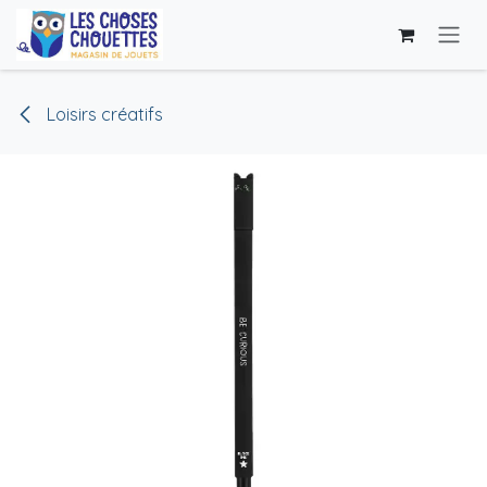
Se rendre au contenu
Loisirs créatifs