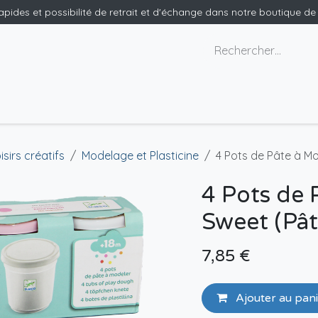
rapides et possibilité de retrait et d'échange dans notre boutique d
x géants
Nous contacter
isirs créatifs
Modelage et Plasticine
4 Pots de Pâte à Mo
4 Pots de 
Sweet (Pât
7,85
€
Ajouter au pan