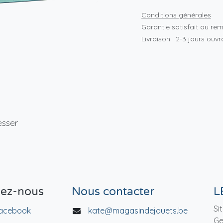
Conditions générales
Garantie satisfait ou re
Livraison : 2-3 jours ouv
esser
vez-nous
Nous contacter
L
Si
acebook
kate@magasindejouets.be
Ge