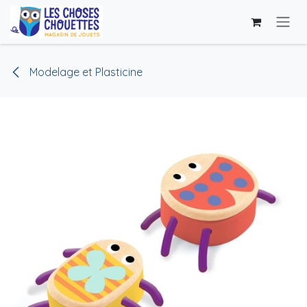
Se rendre au contenu
Modelage et Plasticine